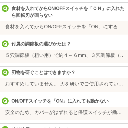
食材を入れてからON/OFFスイッチを「ＯＮ」に入れた
ら回転刃が回らない
食材を入れてからON/OFFスイッチを「ON」にすると回転刃が回らない場合があります。必ずON/OFFスイッチを「ON」にしてから食材を投入してください。
付属の調節板の選びかたは？
５穴調節板（粗い用）で約４～６mm、３穴調節板（細かい用）で約２～４mm に仕上げます。目的に応じて調節板を選んでご使用ください。
刃物を研ぐことはできますか？
おすすめしていません。 刃を研いでご使用されているユーザー様もおりますが、両刃になったり、刃物が小さくなると、食材が切れなくなるのでご注意ください。 新しい刃物に交換していただくことをおすすめします。 ※金額はお問い合わせください。
ON/OFFスイッチを「ON」に入れても動かない
安全のため、カバーがはずれると保護スイッチが働いて作動しません。 カバーを正しく装着して再度お試しください。