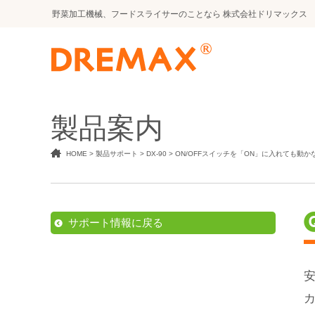
野菜加工機械、フードスライサー
のことなら
株式会社ドリマックス
製品案内
HOME
>
製品サポート
>
DX-90
>
ON/OFFスイッチを「ON」に入れても動か
サポート情報に戻る