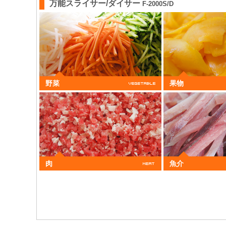
万能スライサー/ダイサー
F-2000S/D
野菜
果物
肉
魚介