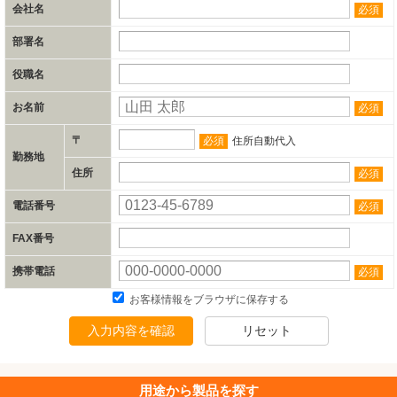
会社名
必須
部署名
役職名
お名前
必須
〒
必須
住所自動代入
勤務地
住所
必須
電話番号
必須
FAX番号
携帯電話
必須
お客様情報をブラウザに保存する
入力内容を確認
リセット
用途から
製品を探す