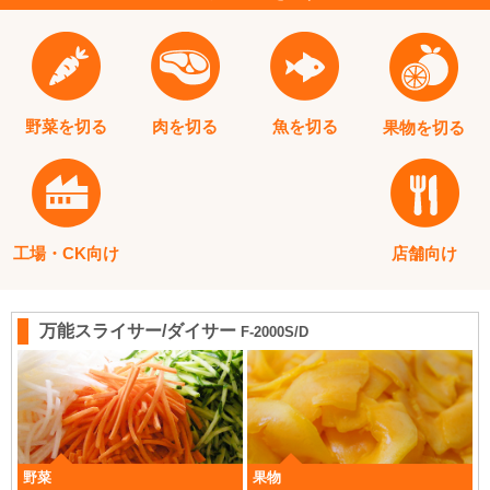
野菜を切る
肉を切る
魚を切る
果物を切る
工場・CK向け
店舗向け
万能スライサー/ダイサー
F-2000S/D
野菜
果物