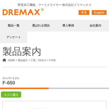
野菜加工機械、フードスライサー
株式会社ドリマックス
中文
English
製品一覧
選ばれる理由
導入事例
会社案内
アンケート
製品案内
HOME
>
製品紹介
>
工場・CK向け
>
F-650
スーパーミジン
F-650
ミジン切り