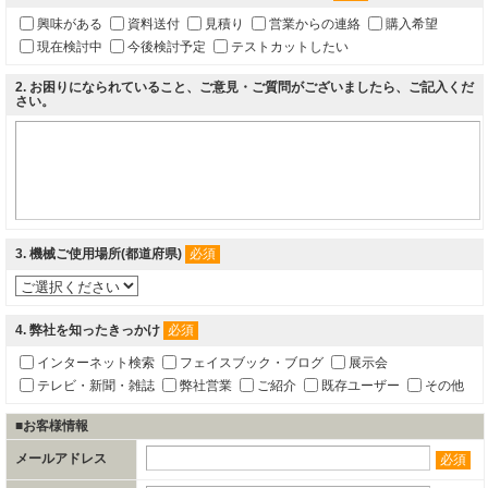
興味がある
資料送付
見積り
営業からの連絡
購入希望
現在検討中
今後検討予定
テストカットしたい
2
. お困りになられていること、ご意見・ご質問がございましたら、ご記入くだ
さい。
3
. 機械ご使用場所(都道府県)
必須
4
. 弊社を知ったきっかけ
必須
インターネット検索
フェイスブック・ブログ
展示会
テレビ・新聞・雑誌
弊社営業
ご紹介
既存ユーザー
その他
■お客様情報
メールアドレス
必須