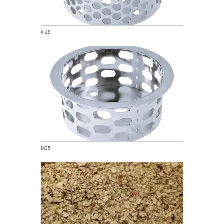
Φ18
M35