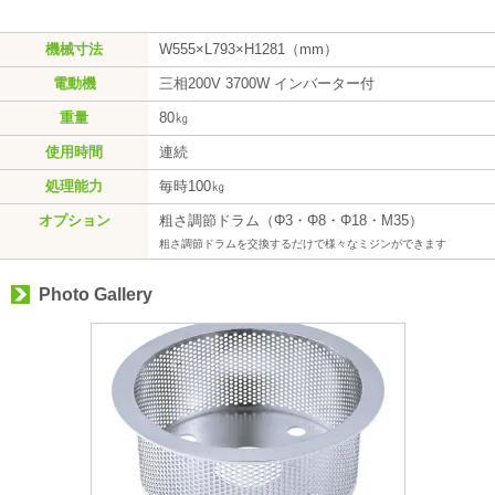
機械寸法
W555×L793×H1281（mm）
電動機
三相200V 3700W インバーター付
重量
80㎏
使用時間
連続
処理能力
毎時100㎏
オプション
粗さ調節ドラム（Φ3・Φ8・Φ18・M35）
粗さ調節ドラムを交換するだけで様々なミジンができます
Photo Gallery