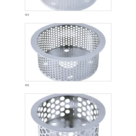
Φ3
Φ8