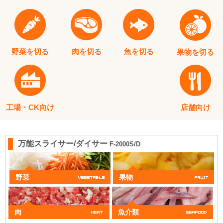
野菜を切る
肉を切る
魚を切る
果物を切る
工場・CK向け
店舗向け
万能スライサー/ダイサー
F-2000S/D
野菜
果物
肉
魚介類