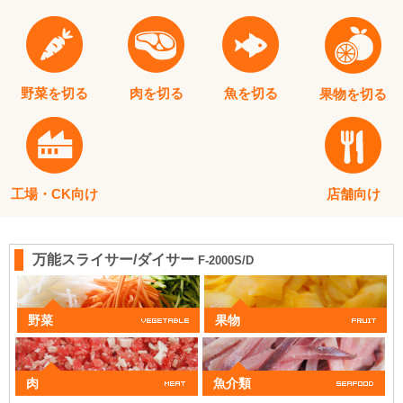
野菜を切る
肉を切る
魚を切る
果物を切る
工場・CK向け
店舗向け
万能スライサー/ダイサー
F-2000S/D
野菜
果物
肉
魚介類