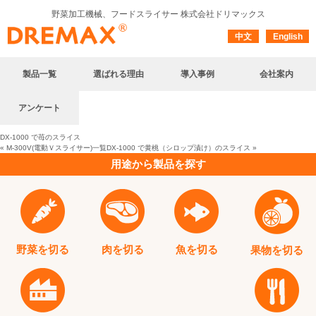
野菜加工機械、フードスライサー
株式会社ドリマックス
中文
English
製品一覧
選ばれる理由
導入事例
会社案内
アンケート
DX-1000 で苺のスライス
«
M-300V(電動Ｖスライサー)
一覧
DX-1000 で黄桃（シロップ漬け）のスライス
»
用途から製品を探す
野菜を切る
肉を切る
魚を切る
果物を切る