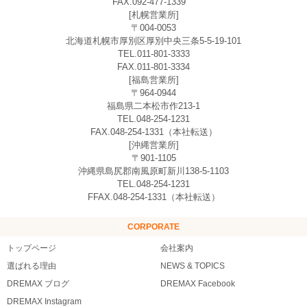
FAX.092-477-1339
[札幌営業所]
〒004-0053
北海道札幌市厚別区厚別中央三条5-5-19-101
TEL.011-801-3333
FAX.011-801-3334
[福島営業所]
〒964-0944
福島県二本松市作213-1
TEL.048-254-1231
FAX.048-254-1331（本社転送）
[沖縄営業所]
〒901-1105
沖縄県島尻郡南風原町新川138-5-1103
TEL.048-254-1231
FFAX.048-254-1331（本社転送）
CORPORATE
トップページ
会社案内
選ばれる理由
NEWS & TOPICS
DREMAX ブログ
DREMAX Facebook
DREMAX Instagram