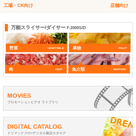
工場・CK向け
店舗向け
万能スライサー/ダイサー
F-2000S/D
野菜
果物
肉
魚介類
MOVIES
プロモーションビデオ ライブラリ
DIGITAL CATALOG
ドリマックスの>デジタル製品カタログ