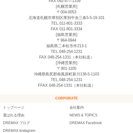
FAX.092-477-1339
[札幌営業所]
〒004-0053
北海道札幌市厚別区厚別中央三条5-5-19-101
TEL.011-801-3333
FAX.011-801-3334
[福島営業所]
〒964-0944
福島県二本松市作213-1
TEL.048-254-1231
FAX.048-254-1331（本社転送）
[沖縄営業所]
〒901-1105
沖縄県島尻郡南風原町新川138-5-1103
TEL.048-254-1231
FFAX.048-254-1331（本社転送）
CORPORATE
トップページ
会社案内
選ばれる理由
NEWS & TOPICS
DREMAX ブログ
DREMAX Facebook
DREMAX Instagram