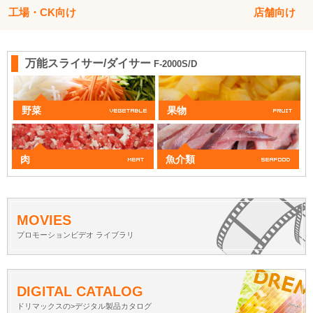
工場・CK向け
店舗向け
万能スライサー/ダイサー
F-2000S/D
野菜
果物
肉
魚介類
MOVIES
プロモーションビデオ ライブラリ
DIGITAL CATALOG
ドリマックスの>デジタル製品カタログ