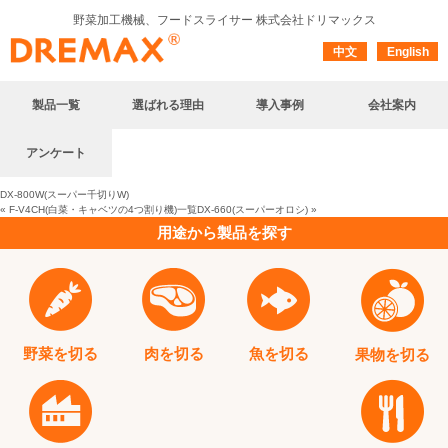
野菜加工機械、フードスライサー
株式会社ドリマックス
中文
English
製品一覧
選ばれる理由
導入事例
会社案内
アンケート
DX-800W(スーパー千切りW)
«
F-V4CH(白菜・キャベツの4つ割り機)
一覧
DX-660(スーパーオロシ)
»
用途から製品を探す
野菜を切る
肉を切る
魚を切る
果物を切る