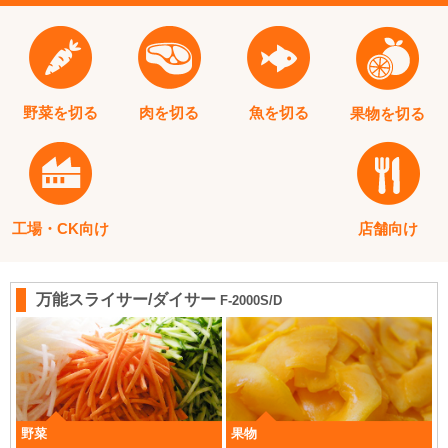
野菜を切る
肉を切る
魚を切る
果物を切る
工場・CK向け
店舗向け
万能スライサー/ダイサー
F-2000S/D
野菜
果物