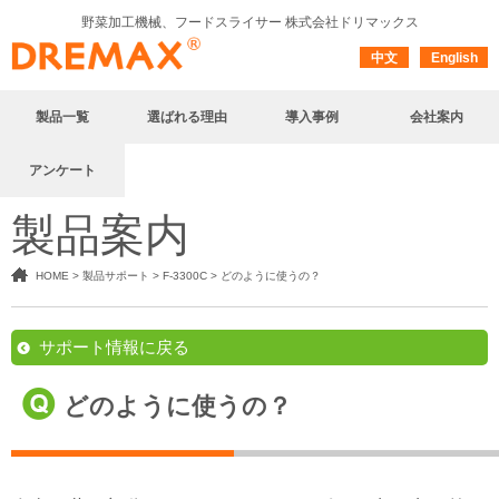
野菜加工機械、フードスライサー
株式会社ドリマックス
中文
English
製品一覧
選ばれる理由
導入事例
会社案内
アンケート
製品案内
HOME
>
製品サポート
>
F-3300C
>
どのように使うの？
サポート情報に戻る
どのように使うの？