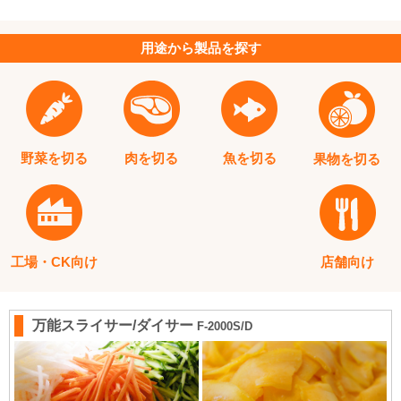
用途から
製品を探す
野菜を切る
肉を切る
魚を切る
果物を切る
工場・CK向け
店舗向け
万能スライサー/ダイサー
F-2000S/D