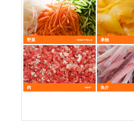
野菜
果物
肉
魚介