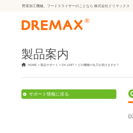
野菜加工機械、フードスライサー
のことなら
株式会社ドリマックス
製品案内
HOME
>
製品サポート
>
DX-10BT
>
どの機種の丸刃を研げますか？
サポート情報に戻る
D